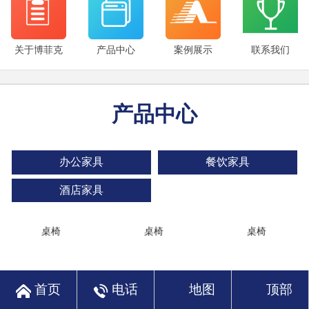
关于博菲克
产品中心
案例展示
联系我们
产品中心
办公家具
餐饮家具
酒店家具
桌椅
桌椅
桌椅
桌椅
桌椅
桌椅
首页
电话
地图
顶部