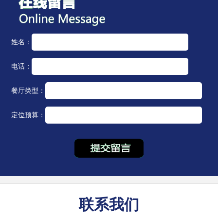
姓名：
电话：
餐厅类型：
定位预算：
联系我们