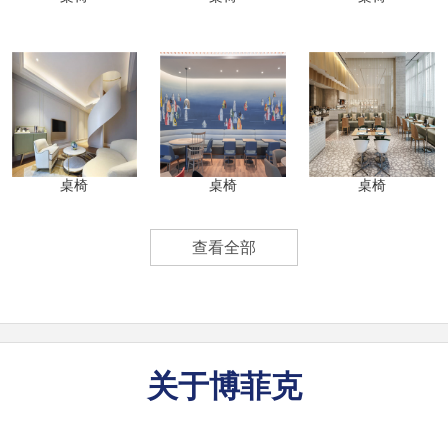
桌椅
桌椅
桌椅
查看全部
关于博菲克