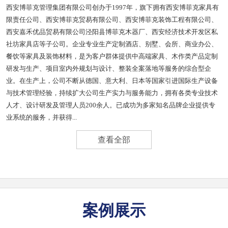
西安博菲克管理集团有限公司创办于1997年，旗下拥有西安博菲克家具有
限责任公司、西安博菲克贸易有限公司、西安博菲克装饰工程有限公司、
西安嘉禾优品贸易有限公司泾阳县博菲克木器厂、西安经济技术开发区私
社坊家具店等子公司。企业专业生产定制酒店、别墅、会所、商业办公、
餐饮等家具及装饰材料，是为客户群体提供中高端家具、木作类产品定制
研发与生产、项目室内外规划与设计、整装全案落地等服务的综合型企
业。在生产上，公司不断从德国、意大利、日本等国家引进国际生产设备
与技术管理经验，持续扩大公司生产实力与服务能力，拥有各类专业技术
人才、设计研发及管理人员200余人。已成功为多家知名品牌企业提供专
业系统的服务，并获得...
查看全部
案例展示