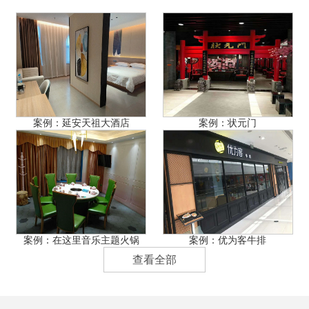
案例：延安天祖大酒店
案例：状元门
案例：在这里音乐主题火锅
案例：优为客牛排
查看全部