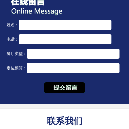
姓名：
电话：
餐厅类型：
定位预算：
联系我们