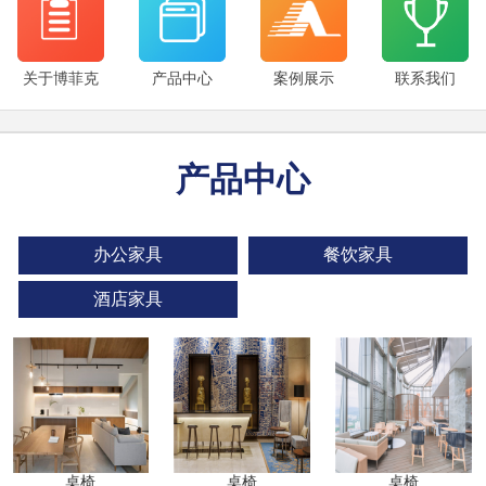
关于博菲克
产品中心
案例展示
联系我们
产品中心
办公家具
餐饮家具
酒店家具
桌椅
桌椅
桌椅