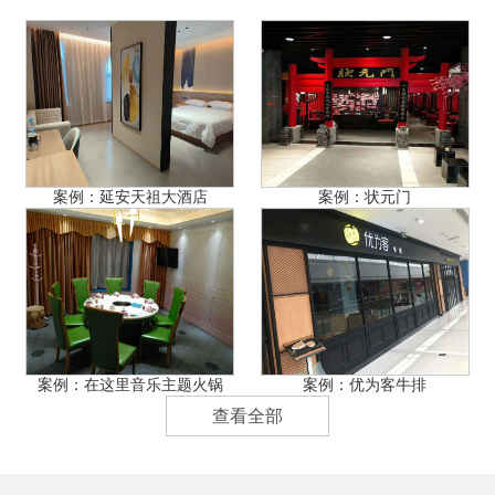
案例：延安天祖大酒店
案例：状元门
案例：在这里音乐主题火锅
案例：优为客牛排
查看全部