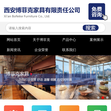
网站首页
关于博菲克
产品中心
案例展示
新闻资讯
企业荣誉
联系我们